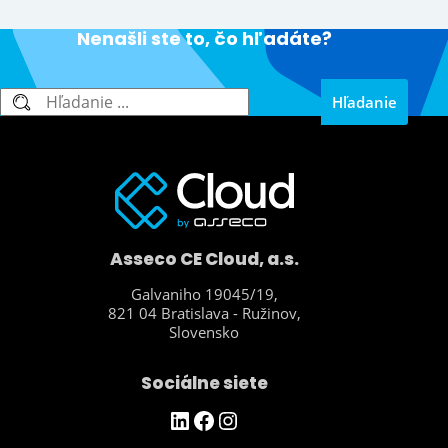
Nenašli ste to, čo hľadáte?
Hľadanie
Hľadanie
Asseco CE Cloud, a.s.
Galvaniho 19045/19,
821 04 Bratislava - Ružinov,
Slovensko
Sociálne siete
https://www.linkedin.com/company/asseco-ce-cloud/
Facebook
Instagram