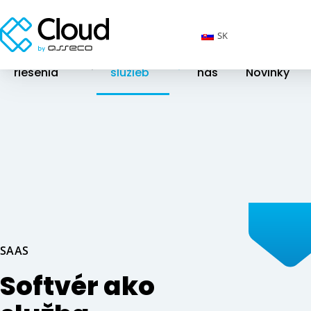
SK
Cloudové
Katalóg
O
riešenia
služieb
nás
Novinky
SAAS
Softvér ako