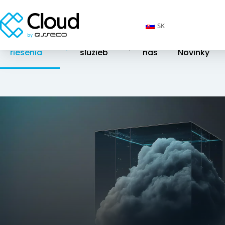
SK
Cloudové
Katalóg
O
riešenia
služieb
nás
Novinky