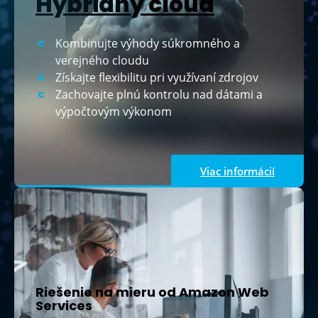
Hybridný cloud
Kombinujte výhody súkromného a
verejného cloudu
Získajte flexibilitu pri využívaní zdrojov
Zachovajte plnú kontrolu nad dátami a
výpočtovým výkonom
Viac informácií
Riešenie na mieru od Amazon Web
Services