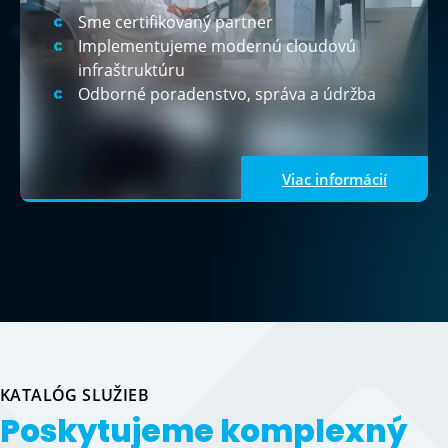
Sme certifikovaný partner
Implementujeme modernú cloudovú
infraštruktúru
Odborné poradenstvo, správa a údržba
Viac informácií
KATALÓG SLUŽIEB
Poskytujeme komplexný