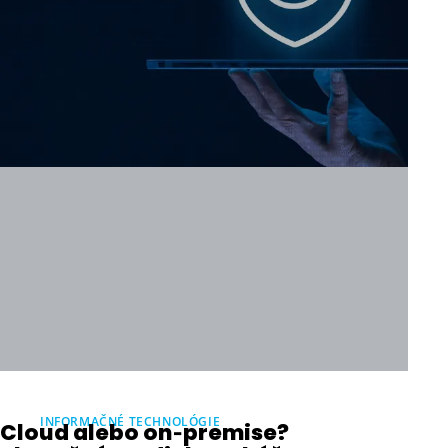
INFORMAČNÉ TECHNOLÓGIE
Cloud alebo on‑premise?