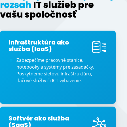
rozsah
IT služieb pre
vašu spoločnosť
Infraštruktúra ako
služba (IaaS)
Zabezpečíme pracovné stanice,
notebooky a systémy pre zasadačky.
Poskytneme sieťovú infraštruktúru,
tlačové služby či ICT vybavenie.
Softvér ako služba
(SaaS)