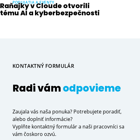
PODUJATIA A EVENTY
Raňajky v Cloude otvorili
tému AI a kyberbezpečnosti
KONTAKTNÝ FORMULÁR
Radi vám
odpovieme
Zaujala vás naša ponuka? Potrebujete poradiť,
alebo doplniť informácie?
Vyplňte kontaktný formulár a naši pracovníci sa
vám čoskoro ozvú.