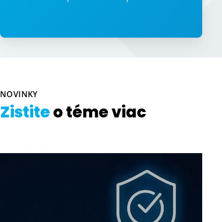
NOVINKY
Zistite
o téme viac