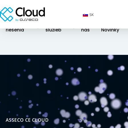
SK
Cloudové
Katalóg
O
riešenia
služieb
nás
Novinky
ASSECO CE CLOUD