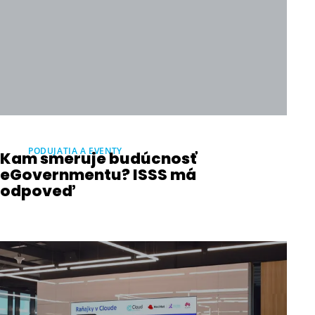
PODUJATIA A EVENTY
Kam smeruje budúcnosť
eGovernmentu? ISSS má
odpoveď