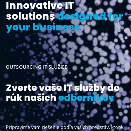
Innovative IT
solutions
designed for
your business
OUTSOURCING IT SLUŽIEB
Zverte vaše IT služby do
rúk
našich
odborníkov
Pripravíme vám riešenie podľa vašich predstáv, ktoré