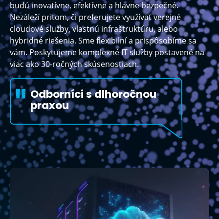
budú inovatívne, efektívne a hlavne bezpečné.
Nezáleží pritom, či preferujete využívať verejné
cloudové služby, vlastnú infraštruktúru, alebo
hybridné riešenia. Sme flexibilní a prispôsobíme sa
vám. Poskytujeme komplexné IT služby postavené na
viac ako 30-ročných skúsenostiach.
Odborníci s dlhoročnou
praxou