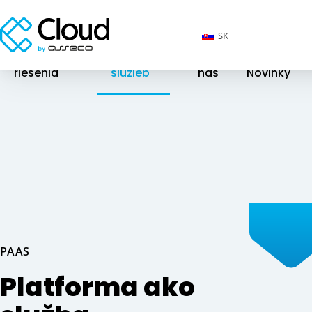
SK
Cloudové
Katalóg
O
riešenia
služieb
nás
Novinky
PAAS
Platforma ako