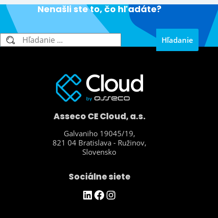
Nenašli ste to, čo hľadáte?
Hľadanie
Hľadanie
Asseco CE Cloud, a.s.
Galvaniho 19045/19,
821 04 Bratislava - Ružinov,
Slovensko
Sociálne siete
https://www.linkedin.com/company/asseco-ce-cloud/
Facebook
Instagram