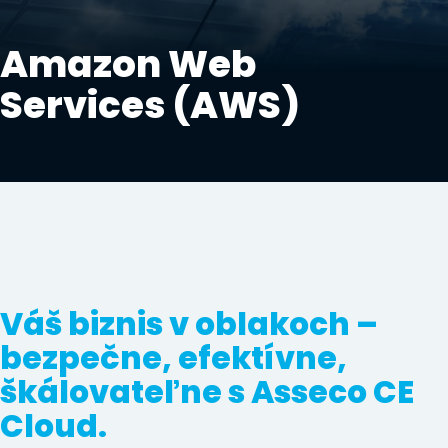
Amazon Web
Services (AWS)
Váš biznis v oblakoch –
bezpečne,
efektívne,
škálovateľne s Asseco CE
Cloud.