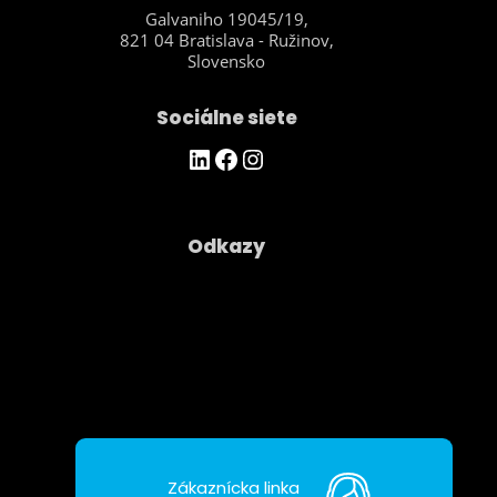
Galvaniho 19045/19,
821 04 Bratislava - Ružinov,
Slovensko
Sociálne siete
https://www.linkedin.com/company/asseco-ce-cloud/
Facebook
Instagram
Odkazy
Spoločnosť
Kontakty
Ochrana osobných údajov
Zákaznícka linka