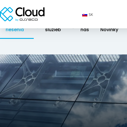
SK
Cloudové
Katalóg
O
riešenia
služieb
nás
Novinky