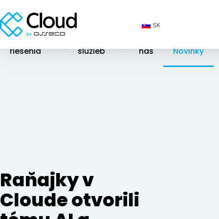
SK
Cloudové
Katalóg
O
riešenia
služieb
nás
Novinky
Raňajky v
Cloude otvorili