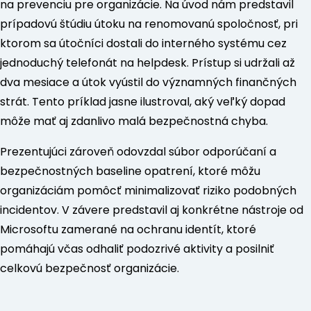
na prevenciu pre organizácie. Na úvod nám predstavil
prípadovú štúdiu útoku na renomovanú spoločnosť, pri
ktorom sa útočníci dostali do interného systému cez
jednoduchý telefonát na helpdesk. Prístup si udržali až
dva mesiace a útok vyústil do významných finančných
strát. Tento príklad jasne ilustroval, aký veľký dopad
môže mať aj zdanlivo malá bezpečnostná chyba.
Prezentujúci zároveň odovzdal súbor odporúčaní a
bezpečnostných baseline opatrení, ktoré môžu
organizáciám pomôcť minimalizovať riziko podobných
incidentov. V závere predstavil aj konkrétne nástroje od
Microsoftu zamerané na ochranu identít, ktoré
pomáhajú včas odhaliť podozrivé aktivity a posilniť
celkovú bezpečnosť organizácie.