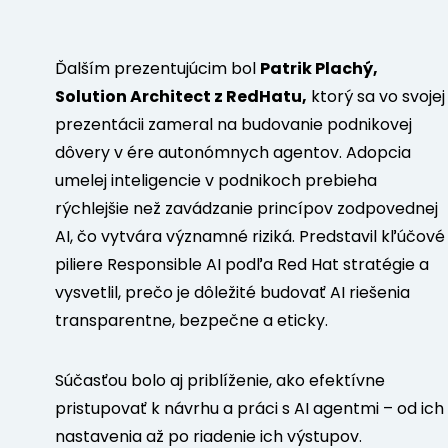
Ďalším prezentujúcim bol
Patrik Plachý,
Solution Architect z RedHatu,
ktorý sa vo svojej
prezentácii zameral na budovanie podnikovej
dôvery v ére autonómnych agentov. Adopcia
umelej inteligencie v podnikoch prebieha
rýchlejšie než zavádzanie princípov zodpovednej
AI, čo vytvára významné riziká. Predstavil kľúčové
piliere Responsible AI podľa Red Hat stratégie a
vysvetlil, prečo je dôležité budovať AI riešenia
transparentne, bezpečne a eticky.
Súčasťou bolo aj priblíženie, ako efektívne
pristupovať k návrhu a práci s AI agentmi – od ich
nastavenia až po riadenie ich výstupov.