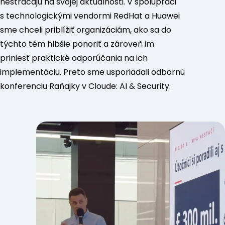
nestrácajú na svojej aktuálnosti. V spolupráci
s technologickými vendormi RedHat a Huawei
sme chceli priblížiť organizáciám, ako sa do
týchto tém hlbšie ponoriť a zároveň im
priniesť praktické odporúčania na ich
implementáciu. Preto sme usporiadali odbornú
konferenciu Raňajky v Cloude: AI & Security.