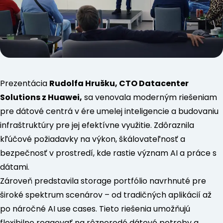
Prezentácia
Rudolfa Hrušku, CTO Datacenter
Solutions z Huawei,
sa venovala moderným riešeniam
pre dátové centrá v ére umelej inteligencie a budovaniu
infraštruktúry pre jej efektívne využitie. Zdôraznila
kľúčové požiadavky na výkon, škálovateľnosť a
bezpečnosť v prostredí, kde rastie význam AI a práce s
dátami.
Zároveň predstavila storage portfólio navrhnuté pre
široké spektrum scenárov – od tradičných aplikácií až
po náročné AI use cases. Tieto riešenia umožňujú
flexibilne reagovať na rôznorodé dátové potreby a