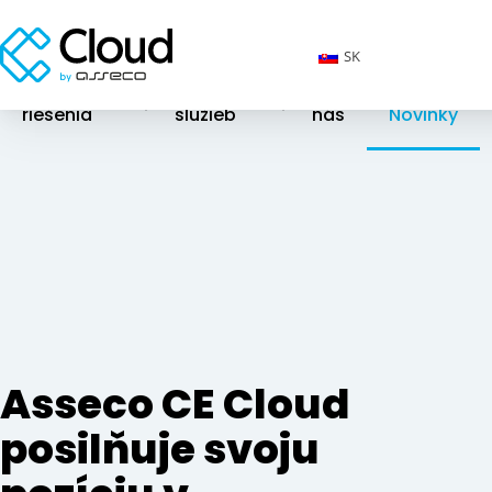
SK
Cloudové
Katalóg
O
riešenia
služieb
nás
Novinky
Asseco CE Cloud
posilňuje svoju