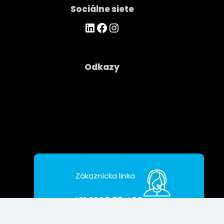
Sociálne siete
https://www.linkedin.com/company/asseco-ce-cloud/
Facebook
Instagram
Odkazy
Spoločnosť
Kontakty
Ochrana osobných údajov
Zákaznícka linka
+421 2208 38 400