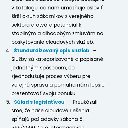
v katalógu, čo nám umožňuje osloviť
širší okruh zákazníkov z verejného
sektora a otvára potenciál k
stabilným a dlhodobým zmluvám na
poskytovanie cloudových služieb.
Štandardizovaný opis služieb
–
Služby sú kategorizované a popísané
jednotným spôsobom, čo
zjednodušuje proces výberu pre
verejnú správu a pomáha nám lepšie
prezentovať svoju ponuku.
Súlad s legislatívou
– Preukázali
sme, že naše cloudové riešenia
spĺňajú požiadavky zákona č.
365/2000 Zb. o informačných