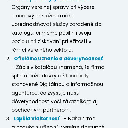
Orgány verejnej správy pri výbere
cloudových služieb môžu
uprednostňovať služby zaradené do
katalógu, čím sme posilnili svoju
pozíciu pri získavaní príležitostí v
rámci verejného sektora.
Predchádzajúci
Oficiálne uznanie a dôveryhodnosť
– Zápis v katalógu znamená, že firma
splnila požiadavky a štandardy
stanovené Digitálnou a informačnou
agentúrou, čo zvyšuje našu
dôveryhodnosť voči zákazníkom aj
obchodným partnerom.
Lepšia viditeľnosť
– Naša firma
a ponuka služieb sú verejne dostupné