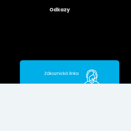
Odkazy
Společnost
Kontakty
Ochrana osobních údajú
Zákaznická linka
+421 2208 38 400
Copyright © 2026
Asseco CE Cloud
.
Všechna práva
vyhrazena.