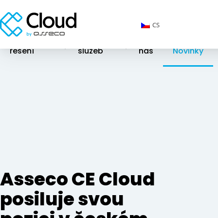
CS
Cloudová
Katalog
O
řešení
služeb
nás
Novinky
Asseco CE Cloud
posiluje svou