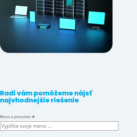
Radi vám pomôžeme nájsť
najvhodnejšie riešenie
Meno a priezvisko
✻