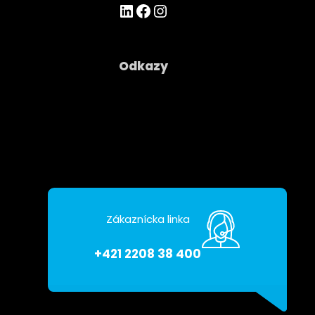
https://www.linkedin.com/company/asseco-ce-cloud/
Facebook
Instagram
Odkazy
Spoločnosť
Kontakty
Ochrana osobných údajov
Zákaznícka linka
+421 2208 38 400