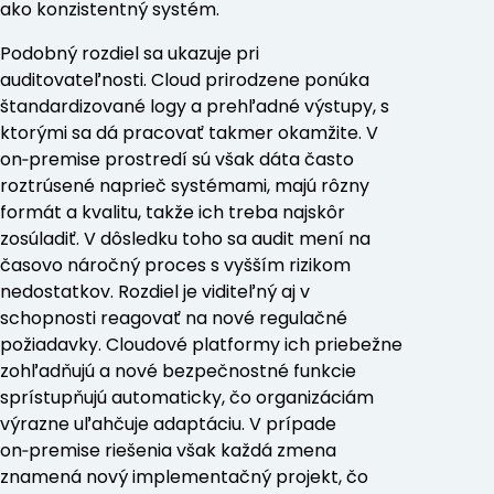
ako konzistentný systém.
Podobný rozdiel sa ukazuje pri
auditovateľnosti. Cloud prirodzene ponúka
štandardizované logy a prehľadné výstupy, s
ktorými sa dá pracovať takmer okamžite. V
on‑premise prostredí sú však dáta často
Predchádzajúci
roztrúsené naprieč systémami, majú rôzny
formát a kvalitu, takže ich treba najskôr
zosúladiť. V dôsledku toho sa audit mení na
časovo náročný proces s vyšším rizikom
nedostatkov. Rozdiel je viditeľný aj v
schopnosti reagovať na nové regulačné
požiadavky. Cloudové platformy ich priebežne
zohľadňujú a nové bezpečnostné funkcie
sprístupňujú automaticky, čo organizáciám
výrazne uľahčuje adaptáciu. V prípade
on‑premise riešenia však každá zmena
znamená nový implementačný projekt, čo