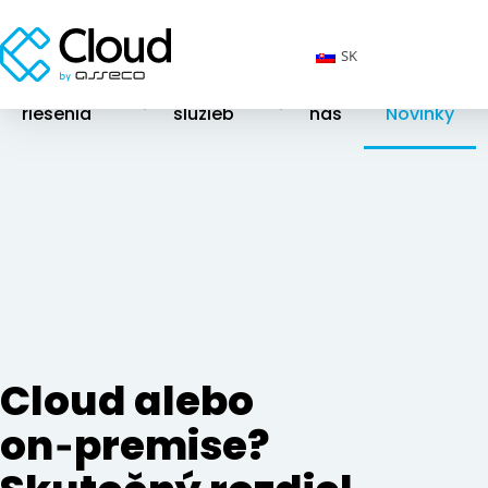
SK
Cloudové
Katalóg
O
riešenia
služieb
nás
Novinky
Cloud alebo
on‑premise?