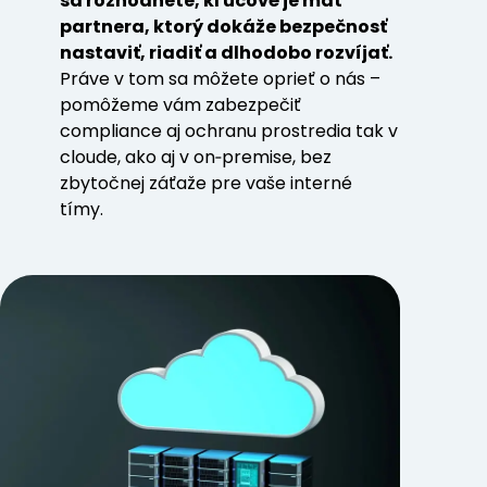
sa rozhodnete, kľúčové je mať
partnera, ktorý dokáže bezpečnosť
nastaviť, riadiť a dlhodobo rozvíjať.
Práve v tom sa môžete oprieť o nás –
pomôžeme vám zabezpečiť
compliance aj ochranu prostredia tak v
cloude, ako aj v on‑premise, bez
zbytočnej záťaže pre vaše interné
tímy.