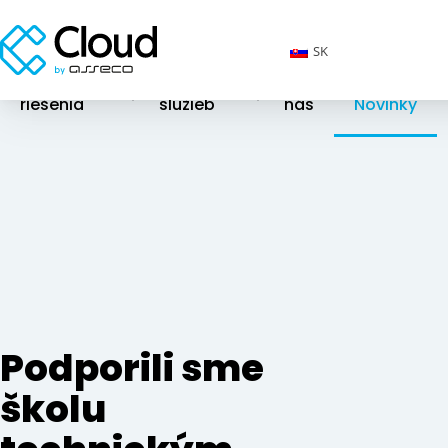
SK
Cloudové
Katalóg
O
riešenia
služieb
nás
Novinky
Podporili sme
školu