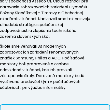
sa v spoločnosti Asseco CE Cloud rozhodli pre
darovanie zobrazovacích zariadení Gymnáziu
Boženy Slančíkovej – Timravy a Obchodnej
akadémii v Lučenci. Nadviazali sme tak na svoju
dlhodobú stratégiu spoločenskej
zodpovednosti a zlepšenie technického
zázemia slovenských škôl.
Škole sme venovali 38 moderných
zobrazovacích zariadení renomovaných
značiek Samsung, Philips a AOC. Počítačové
monitory boli prepravené a osobne
odovzdané v Lučenci, kde ich prevzali
zástupcovia školy. Darované monitory budú
využívané predovšetkým v počítačových
učebniach, pri výučbe informatiky.