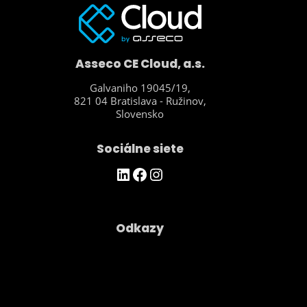
Service Desk → Tradičný on-premise →
Podpora migrácie do cloudu → Ďalšie
Asseco CE Cloud, a.s.
Galvaniho 19045/19,
821 04 Bratislava - Ružinov,
Slovensko
Sociálne siete
https://www.linkedin.com/company/asseco-ce-cloud/
Facebook
Instagram
Odkazy
Spoločnosť
Kontakty