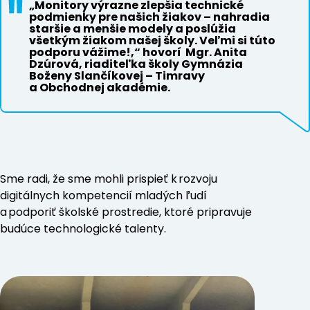
„Monitory výrazne zlepšia technické
podmienky pre našich žiakov – nahradia
staršie a menšie modely a poslúžia
všetkým žiakom našej školy. Veľmi si túto
podporu vážime!,“ hovorí Mgr. Anita
Dzúrová, riaditeľka školy Gymnázia
Boženy Slančíkovej – Timravy
a Obchodnej akadémie.
Sme radi, že sme mohli prispieť k rozvoju
Predchádzajúci
digitálnych kompetencií mladých ľudí
a podporiť školské prostredie, ktoré pripravuje
budúce technologické talenty.