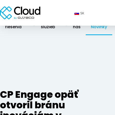
SK
Cloudové
Katalóg
O
riešenia
služieb
nás
Novinky
CP Engage opäť
otvoril bránu