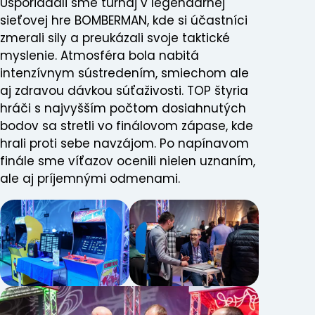
Usporiadali sme turnaj v legendárnej
sieťovej hre BOMBERMAN, kde si účastníci
zmerali sily a preukázali svoje taktické
myslenie. Atmosféra bola nabitá
intenzívnym sústredením, smiechom ale
aj zdravou dávkou súťaživosti. TOP štyria
hráči s najvyšším počtom dosiahnutých
bodov sa stretli vo finálovom zápase, kde
hrali proti sebe navzájom. Po napínavom
finále sme víťazov ocenili nielen uznaním,
ale aj príjemnými odmenami.