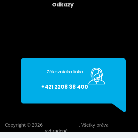
Odkazy
Spoločnosť
Kontakty
Ochrana osobných údajov
Zákaznícka linka
+421 2208 38 400
Copyright © 2026
Asseco CE Cloud
.
Všetky práva
vyhradené.
Developed