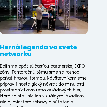
Predchádzajúci
Herná legenda vo svete
networku
Boli sme opäť súčasťou partnerskej EXPO
zóny. Tohtoročnú tému sme sa rozhodli
poňať hravou formou. Návštevníkom sme
pripravili nostalgický návrat do minulosti
prostredníctvom retro arkádových hier,
ktoré sa stali nie len vizuálnym lákadlom,
ale aj miestom zábavy a súťaženia.