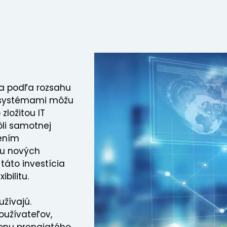
ia podľa rozsahu
i systémami môžu
zložitou IT
ôli samotnej
lením
ou nových
táto investícia
bilitu.
užívajú.
oužívateľov,
konu prenajatého