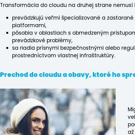
Transformácia do cloudu na druhej strane nemusí by
prevádzkujú veľmi špecializované a zastarané a
platformami,
pôsobia v oblastiach s obmedzeným prístupom 
prevádzkové problémy,
sa riadia prísnymi bezpečnostnými alebo regul
prostredníctvom vlastnej infraštruktúry.
Prechod do cloudu a obavy, ktoré ho sp
Mi
veľ
po
až