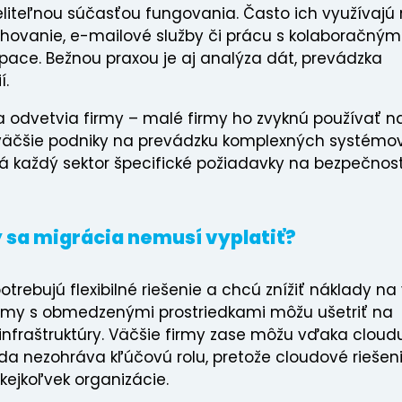
liteľnou súčasťou fungovania. Často ich využívajú
ohovanie, e-mailové služby či prácu s kolaboračným
pace. Bežnou praxou je aj analýza dát, prevádzka
í.
i a odvetvia firmy – malé firmy ho zvyknú používať n
čo väčšie podniky na prevádzku komplexných systémo
má každý sektor špecifické požiadavky na bezpečnosť
 sa migrácia nemusí vyplatiť?
trebujú flexibilné riešenie a chcú znížiť náklady na
 firmy s obmedzenými prostriedkami môžu ušetriť na
infraštruktúry. Väčšie firmy zase môžu vďaka cloud
eda nezohráva kľúčovú rolu, pretože cloudové riešen
ejkoľvek organizácie.