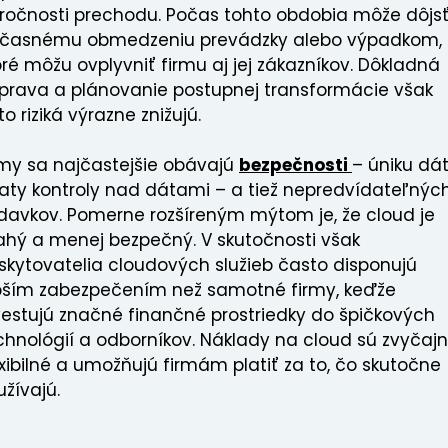
ročnosti prechodu. Počas tohto obdobia môže dôjsť
časnému obmedzeniu prevádzky alebo výpadkom,
oré môžu ovplyvniť firmu aj jej zákazníkov. Dôkladná
íprava a plánovanie postupnej transformácie však
to riziká výrazne znižujú.
rmy sa najčastejšie obávajú
bezpečnosti
– úniku dá
raty kontroly nad dátami – a tiež nepredvídateľnýc
davkov. Pomerne rozšíreným mýtom je, že cloud je
ahý a menej bezpečný. V skutočnosti však
skytovatelia cloudových služieb často disponujú
pším zabezpečením než samotné firmy, keďže
vestujú značné finančné prostriedky do špičkových
chnológií a odborníkov. Náklady na cloud sú zvyčaj
exibilné a umožňujú firmám platiť za to, čo skutočne
užívajú.