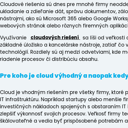
Cloudové riešenia sú dnes pre mnohé firmy neodde
ukladanie a zdieľanie dát, správu dokumentov, zál
nástrojmi, ako sú Microsoft 365 alebo Google Works
webových stránok alebo rôznych firemných aplikáci
Využívanie
cloudových riešení
sa líši od veľkost
základné úložisko a kancelárske nástroje, zatiaľ 
technológií. Rozdiely sú aj medzi odvetviami, kde 
riadenie procesov či distribúciu obsahu.
Pre koho je cloud výhodný a naopak kedy
Cloud je vhodným riešením pre všetky firmy, ktoré po
IT infraštruktúru. Napríklad startupy alebo menšie
investičných nákladoch spojených s obstaraním IT 
zlepšiť výkonnosť svojich procesov. Veľkosť firmy t
škálovateľné a vedia byť prispôsobené potrebám ak
Predchádzajúci