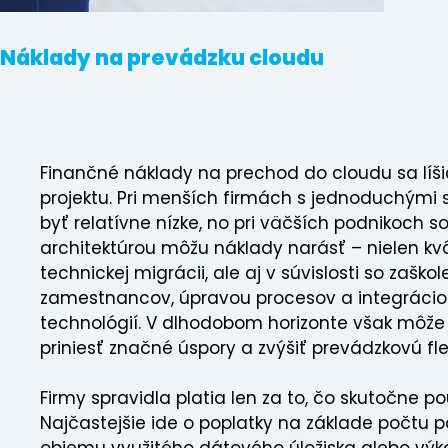
Náklady na prevádzku cloudu
Finančné náklady na prechod do cloudu sa líš
projektu. Pri menších firmách s jednoduchým
byť relatívne nízke, no pri väčších podnikoch so 
architektúrou môžu náklady narásť – nielen kv
technickej migrácii, ale aj v súvislosti so zaško
zamestnancov, úpravou procesov a integráci
technológií. V dlhodobom horizonte však môže 
priniesť značné úspory a zvýšiť prevádzkovú flexi
Firmy spravidla platia len za to, čo skutočne po
Najčastejšie ide o poplatky na základe počtu p
objemu využitého dátového úložiska alebo vý