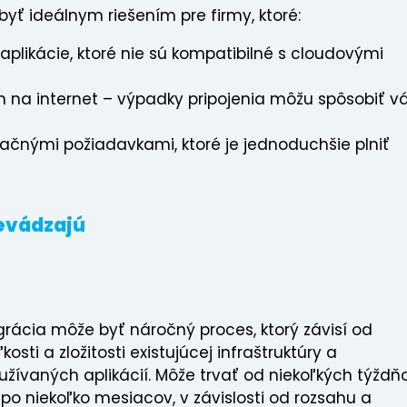
ť ideálnym riešením pre firmy, ktoré:
plikácie, ktoré nie sú kompatibilné s cloudovými
na internet – výpadky pripojenia môžu spôsobiť v
ačnými požiadavkami, ktoré je jednoduchšie plniť
revádzajú
grácia môže byť náročný proces, ktorý závisí od
kosti a zložitosti existujúcej infraštruktúry a
užívaných aplikácií. Môže trvať od niekoľkých týždň
 po niekoľko mesiacov, v závislosti od rozsahu a