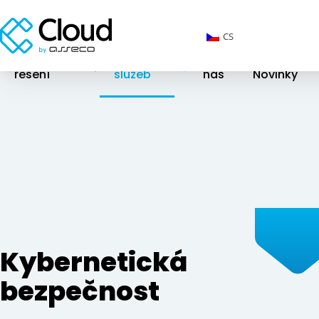
CS
Cloudová
Katalog
O
řešení
služeb
nás
Novinky
Kybernetická
bezpečnost