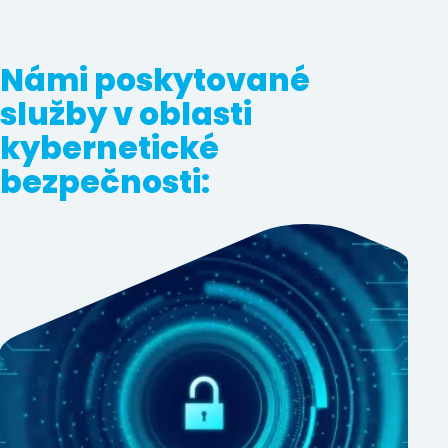
Námi poskytované
služby v oblasti
kybernetické
bezpečnosti: