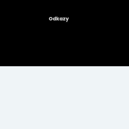
Odkazy
Společnost
Kontakty
Ochrana osobních údajú
Zákaznická linka
+421 2208 38 400