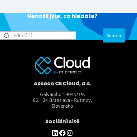
Nenašli jste, co hledáte?
Search
Search
Asseco CE Cloud, a.s.
Galvaniho 19045/19,
821 04 Bratislava - Ružinov,
Slovensko
Sociální sítě
https://www.linkedin.com/company/asseco-ce-cloud/
Facebook
Instagram