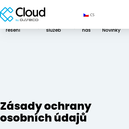
CS
Cloudová
Katalog
O
řešení
služeb
nás
Novinky
Zásady ochrany
osobních údajů