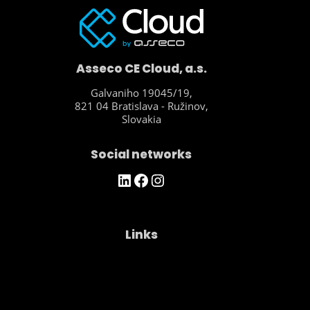
Service Desk → Traditional on-premise →
Cloud migration support → Others
Asseco CE Cloud, a.s.
Galvaniho 19045/19,
821 04 Bratislava - Ružinov,
Slovakia
Social networks
https://www.linkedin.com/company/asseco-ce-cloud/
Facebook
Instagram
Links
Company
Contacts