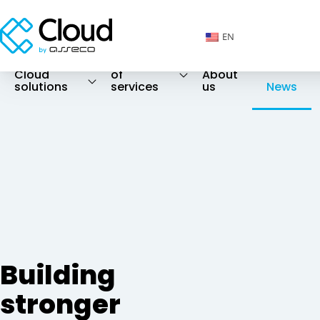
EN
Catalog
Cloud
of
About
solutions
services
us
News
Building
stronger