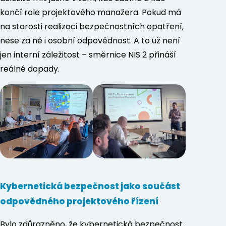
končí role projektového manažera. Pokud má
na starosti realizaci bezpečnostních opatření,
nese za ně i osobní odpovědnost. A to už není
jen interní záležitost – směrnice NIS 2 přináší
reálné dopady.
Kybernetická bezpečnost jako součást
Předchozí
odpovědného projektového řízení
Bylo zdůrazněno, že kybernetická bezpečnost