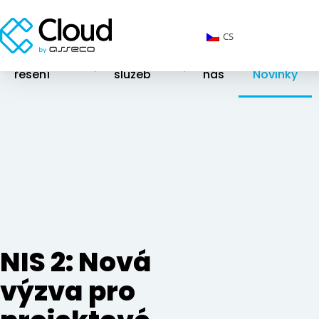
CS
Cloudová
Katalog
O
řešení
služeb
nás
Novinky
NIS 2: Nová
výzva pro