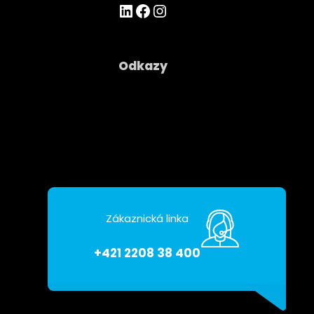
https://www.linkedin.com/company/asseco-ce-cloud/
Facebook
Instagram
Odkazy
Společnost
Kontakty
Ochrana osobních údajú
Zákaznická linka
+421 2208 38 400