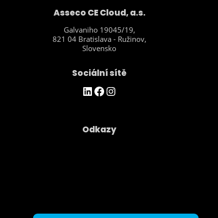
Asseco CE Cloud, a.s.
Galvaniho 19045/19,
821 04 Bratislava - Ružinov,
Slovensko
Sociální sítě
https://www.linkedin.com/company/asseco-ce-cloud/
Facebook
Instagram
Odkazy
Společnost
Kontakty
Ochrana osobních údajú